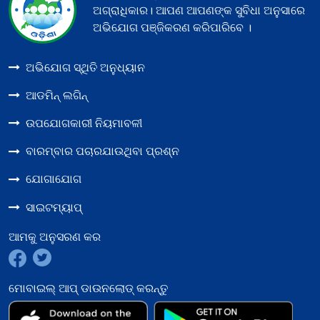
ଅଗ୍ରାଧିକାର। ଆପଣ ଆପଣଙ୍କ ସୁବିଧା ଅନୁସାରେ
ଜିଲ୍ଲା
ଅଭିଯୋଗ ପଞ୍ଜିକରଣ କରିପାରିବେ ।
ଯୁଗ୍ମ 
ଅଭିଯୋଗ ସ୍ଥିତି ଅନୁଧ୍ୟାନ
ଆଡମିନ୍ ଲଗିନ୍
ଉପଯୋଗକାରୀ ନିୟମାବଳୀ
ବାରମ୍ବାର ପଚାରଯାଉଥିବା ପ୍ରଶ୍ନ
ଯୋଗାଯୋଗ
ସାଇଟମ୍ୟାପ୍
ଆମକୁ ଅନୁସରଣ କର
ମୋବାଇଲ୍ ଆପ୍ ଡାଉନଲୋଡ୍ କରନ୍ତୁ