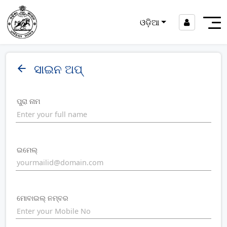
ଓଡ଼ିଆ
ସାଇନ ଅପ୍
ପୁରା ନାମ
ଇମେଲ୍
ମୋବାଇଲ୍ ନମ୍ବର