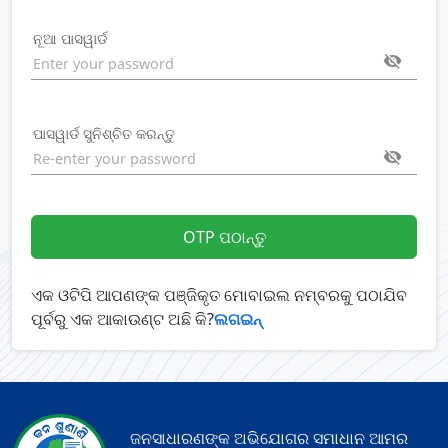
ନୂଆ ପାସୱାର୍ଡ
ହୋ
ପାସୱାର୍ଡ ସୁନିଶ୍ଚିତ କରନ୍ତୁ
ଅଭି
ସ୍ଥ
ଅନୁଧ
OTP ପଠାନ୍ତୁ
ବାରମ
ଏକ ଓଟିପି ଆପଣଙ୍କ ପଞ୍ଜିକୃତ ମୋବାଇଲ ନମ୍ବରକୁ ପଠାଯିବ
ପୂର୍ବରୁ ଏକ ଆକାଉଣ୍ଟ ଅଛି କି?
ଲଗଇନ୍
ପଚାରଯ
ପ୍ର
ଯୋଗ
ଜନସାଧାରଣଙ୍କ ଅଭିଯୋଗର ସମାଧାନ ଆମର