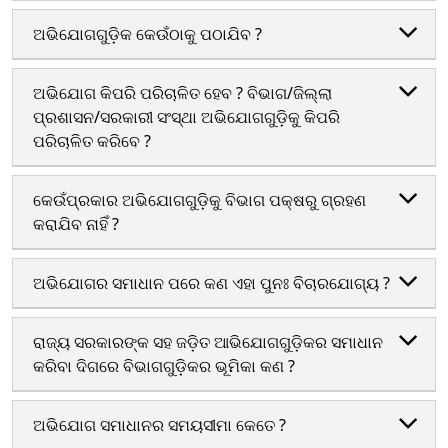
ଅଭିଯୋଗଗୁଡ଼ିକ କେଉଁଠାକୁ ପଠାଯିବ ?
ଅଭିଯୋଗ କିପରି ପରିଚାଳିତ ହେବ ? ବିଭାଗ/ଜିଲ୍ଲା
ପ୍ରଶାସନ/ସରକାରୀ ସଂସ୍ଥା ଅଭିଯୋଗଗୁଡ଼ିକୁ କିପରି
ପରିଚାଳିତ କରିବେ ?
କେଉଁପ୍ରକାର ଅଭିଯୋଗଗୁଡ଼ିକୁ ବିଭାଗ ପକ୍ଷରୁ ଗ୍ରହଣ
କରାଯିବ ନାହିଁ ?
ଅଭିଯୋଗର ସମାଧାନ ପରେ କଣ ଏହା ପୁନଃ ବିଚାରଯୋଗ୍ୟ ?
ରାଜ୍ୟ ସରକାରଙ୍କ ସହ ଜଡ଼ିତ ଆଭିଯୋଗଗୁଡ଼ିକର ସମାଧାନ
କରିବା ଦିଗରେ ବିଭାଗଗୁଡ଼ିକର ଭୂମିକା କଣ ?
ହୋ
ଅଭିଯୋଗ ସମାଧାନର ସମୟସୀମା କେତେ ?