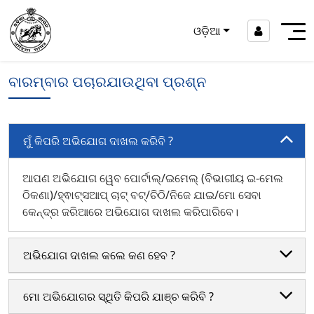
ଓଡ଼ିଆ
ବାରମ୍ବାର ପଚାରଯାଉଥିବା ପ୍ରଶ୍ନ
ମୁଁ କିପରି ଅଭିଯୋଗ ଦାଖଲ କରିବି ?
ଆପଣ ଅଭିଯୋଗ ୱେବ ପୋର୍ଟାଲ୍/ଇମେଲ୍ (ବିଭାଗୀୟ ଇ-ମେଲ
ଠିକଣା)/ହ୍ଵାଟ୍ସଆପ୍ ଚାଟ୍ ବଟ୍/ଚିଠି/ନିଜେ ଯାଇ/ମୋ ସେବା
କେନ୍ଦ୍ର ଜରିଆରେ ଅଭିଯୋଗ ଦାଖଲ କରିପାରିବେ।
ଅଭିଯୋଗ ଦାଖଲ କଲେ କଣ ହେବ ?
ମୋ ଅଭିଯୋଗର ସ୍ଥିତି କିପରି ଯାଞ୍ଚ କରିବି ?