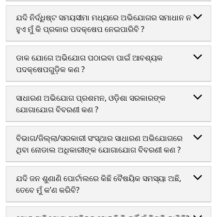
ଅଭି
ଯଦି ନିର୍ଦ୍ଧିଷ୍ଟ ସମୟସୀମା ମଧ୍ୟରେ ଅଭିଯୋଗର ସମାଧାନ ନ
ହୁଏ ମୁଁ କି ପ୍ରକାର ପଦକ୍ଷେପ ନେଇପାରିବି ?
ସ୍ଥ
ଅନୁଧ
ଡାକ ଯୋଗେ ଅଭିଯୋଗ ପଠାଇବା ପାଇଁ ଆବଶ୍ୟକ
ପଦକ୍ଷେପଗୁଡ଼ିକ କଣ ?
ବାରମ
ପଚାରଯ
ସାଧାରଣ ଅଭିଯୋଗ ପ୍ରଶମନ, ଓଡ଼ିଶା ସରକାରଙ୍କ
ଯୋଗାଯୋଗ ବିବରଣୀ କଣ ?
ପ୍ର
ବିଭାଗ/ଜିଲ୍ଲା/ସରକାରୀ ସଂସ୍ଥାର ସାଧାରଣ ଅଭିଯୋଗରେ
ଯୋଗ
ଥିବା ନୋଡାଲ ଅଧିକାରୀଙ୍କ ଯୋଗାଯୋଗ ବିବରଣୀ କଣ ?
ଜିଲ୍ଲା
ଯଦି ଜନ ଶୁଣାଣି ପୋର୍ଟାଲରେ କିଛି ବୈଷୟିକ ସମସ୍ୟା ଅଛି,
ଯୁଗ୍ମ 
ତେବେ ମୁଁ କ’ଣ କରିବି?