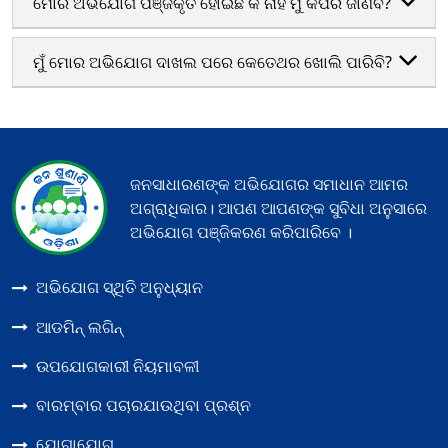
ମୋର ଅଭିଯୋଗ ପଞ୍ଜିକୃତ ହୋଇଛି କି ନାହିଁ ମୁଁ କିପରି ଜାଣିବି?
ମୁଁ ମୋର ଅଭିଯୋଗ ଦାଖଲ ପରେ କେତେଥର ଖୋଲି ପାରିବି?
ଜନସାଧାରଣଙ୍କ ଅଭିଯୋଗର ସମାଧାନ ଆମର
ଅଗ୍ରାଧିକାର। ଆପଣ ଆପଣଙ୍କ ସୁବିଧା ଅନୁସାରେ
ଅଭିଯୋଗ ପଞ୍ଜିକରଣ କରିପାରିବେ ।
ଅଭିଯୋଗ ସ୍ଥିତି ଅନୁଧ୍ୟାନ
ଆଡମିନ୍ ଲଗିନ୍
ଉପଯୋଗକାରୀ ନିୟମାବଳୀ
ବାରମ୍ବାର ପଚାରଯାଉଥିବା ପ୍ରଶ୍ନ
ଯୋଗାଯୋଗ