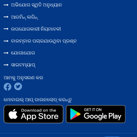
ଅଭିଯୋଗ ସ୍ଥିତି ଅନୁଧ୍ୟାନ
ବାରମ
ଆଡମିନ୍ ଲଗିନ୍
ପଚାରଯ
ଉପଯୋଗକାରୀ ନିୟମାବଳୀ
ପ୍ର
ବାରମ୍ବାର ପଚାରଯାଉଥିବା ପ୍ରଶ୍ନ
ଯୋଗ
ଯୋଗାଯୋଗ
ଜିଲ୍ଲା
ସାଇଟମ୍ୟାପ୍
ଆମକୁ ଅନୁସରଣ କର
ଯୁଗ୍ମ 
ମୋବାଇଲ୍ ଆପ୍ ଡାଉନଲୋଡ୍ କରନ୍ତୁ