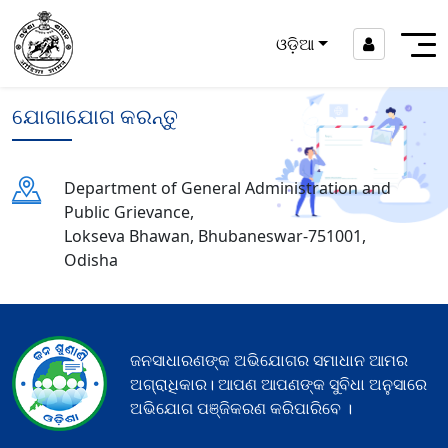
ଓଡ଼ିଆ
ଯୋଗାଯୋଗ କରନ୍ତୁ
Department of General Administration and
Public Grievance,
Lokseva Bhawan, Bhubaneswar-751001,
Odisha
ହୋ
ଅଭି
ଜନସାଧାରଣଙ୍କ ଅଭିଯୋଗର ସମାଧାନ ଆମର
ସ୍ଥ
ଅଗ୍ରାଧିକାର। ଆପଣ ଆପଣଙ୍କ ସୁବିଧା ଅନୁସାରେ
ଅଭିଯୋଗ ପଞ୍ଜିକରଣ କରିପାରିବେ ।
ଅନୁଧ