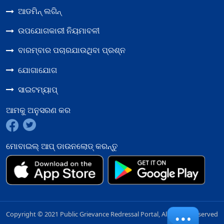
ଯୁଗ୍ମ 
ଆଡମିନ୍ ଲଗିନ୍
ଉପଯୋଗକାରୀ ନିୟମାବଳୀ
ବାରମ୍ବାର ପଚାରଯାଉଥିବା ପ୍ରଶ୍ନ
ଯୋଗାଯୋଗ
ସାଇଟମ୍ୟାପ୍
ଆମକୁ ଅନୁସରଣ କର
ମୋବାଇଲ୍ ଆପ୍ ଡାଉନଲୋଡ୍ କରନ୍ତୁ
Copyright © 2021 Public Grievance Redressal Portal, All Rights Reserved