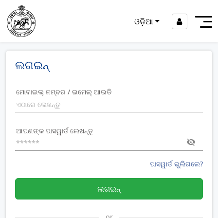
ଓଡ଼ିଆ
ଲଗଇନ୍
ମୋବାଇଲ୍ ନମ୍ବର / ଇମେଲ୍ ଆଇଡି
ଆପଣଙ୍କ ପାସୱାର୍ଡ ଲେଖନ୍ତୁ
ପାସୱାର୍ଡ ଭୁଲିଗଲେ?
ଲଗଇନ୍
or